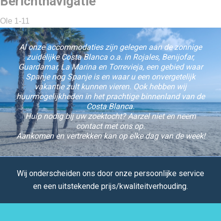
Berichtnavigatie
Ole 1-11
Al onze accommodaties zijn gelegen aan de zonnige
zuidelijke Costa Blanca o.a. in Rojales, Benijofar,
Guardamar, La Marina en Torrevieja, een gebied waar
Spanje nog Spanje is en waar u een onvergetelijk
vakantie zult kunnen vieren. Ook hebben wij
huurmogelijkheden in het prachtige binnenland van de
Costa Blanca.
Hulp nodig bij uw zoektocht? Aarzel niet en neem
contact met ons op.
Aankomen en vertrekken kan op elke dag van de week!
Wij onderscheiden ons door onze persoonlijke service
en een uitstekende prijs/kwaliteitverhouding.