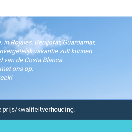
 in Rojales, Benijofar, Guardamar,
vergetelijk vakantie zult kunnen
d van de Costa Blanca.
 met ons op.
eek!
 prijs/kwaliteitverhouding.