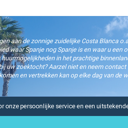
n aan de zonnige zuidelijke Costa Blanca o.a.
bied waar Spanje nog Spanje is en waar u een on
j huurmogelijkheden in het prachtige binnenlan
bij uw zoektocht? Aarzel niet en neem contact
komen en vertrekken kan op elke dag van de w
 onze persoonlijke service en een uitstekende