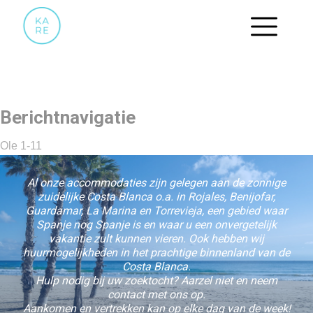
21
Berichtnavigatie
Ole 1-11
Al onze accommodaties zijn gelegen aan de zonnige
zuidelijke Costa Blanca o.a. in Rojales, Benijofar,
Guardamar, La Marina en Torrevieja, een gebied waar
Spanje nog Spanje is en waar u een onvergetelijk
vakantie zult kunnen vieren. Ook hebben wij
huurmogelijkheden in het prachtige binnenland van de
Costa Blanca.
Hulp nodig bij uw zoektocht? Aarzel niet en neem
contact met ons op.
Aankomen en vertrekken kan op elke dag van de week!