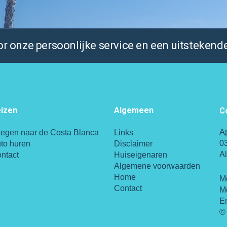
 onze persoonlijke service en een uitstekende
izen
Algemeen
C
A
iegen naar de Costa Blanca
Links
0
to huren
Disclaimer
A
ntact
Huiseigenaren
Algemene voorwaarden
Home
M
Contact
M
E
© 