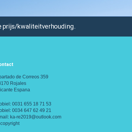
 prijs/kwaliteitverhouding.
ontact
partado de Correos 359
3170 Rojales
licante Espana
obiel:
0031 655 18 71 53
obiel:
0034 647 62 49 21
mail:
ka-re2019@outlook.com
copyright