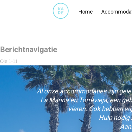
24
Home
Accommodat
Berichtnavigatie
Ole 1-11
Al onze accommodaties zijn gelege
La Marina en Torrevieja, een ge
vieren. Ook hebben wi
Hulp nodig 
Aan