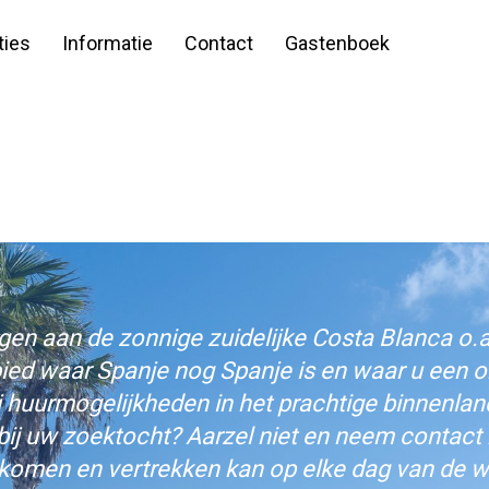
ies
Informatie
Contact
Gastenboek
n aan de zonnige zuidelijke Costa Blanca o.a.
bied waar Spanje nog Spanje is en waar u een on
j huurmogelijkheden in het prachtige binnenlan
bij uw zoektocht? Aarzel niet en neem contact
komen en vertrekken kan op elke dag van de w