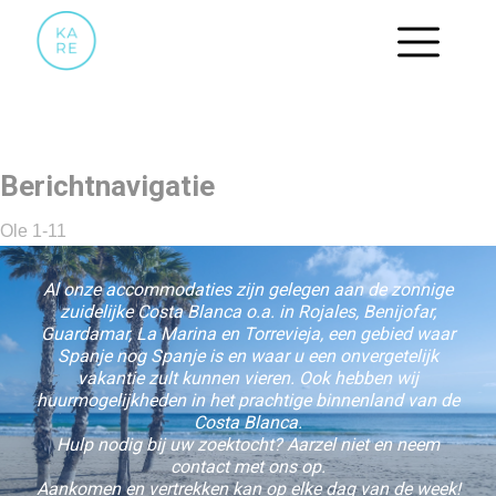
27
Berichtnavigatie
Ole 1-11
Al onze accommodaties zijn gelegen aan de zonnige
zuidelijke Costa Blanca o.a. in Rojales, Benijofar,
Guardamar, La Marina en Torrevieja, een gebied waar
Spanje nog Spanje is en waar u een onvergetelijk
vakantie zult kunnen vieren. Ook hebben wij
huurmogelijkheden in het prachtige binnenland van de
Costa Blanca.
Hulp nodig bij uw zoektocht? Aarzel niet en neem
contact met ons op.
Aankomen en vertrekken kan op elke dag van de week!