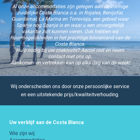
Al onze accommodaties zijn gelegen aan de zonnige
zuidelijke Costa Blanca o.a. in Rojales, Benijofar,
Guardamar, La Marina en Torrevieja, een gebied waar
Spanje nog Spanje is en waar u een onvergetelijk
vakantie zult kunnen vieren. Ook hebben wij
huurmogelijkheden in het prachtige binnenland van de
Costa Blanca.
Hulp nodig bij uw zoektocht? Aarzel niet en neem
contact met ons op.
Aankomen en vertrekken kan op elke dag van de week!
Wij onderscheiden ons door onze persoonlijke service
en een uitstekende prijs/kwaliteitverhouding.
Uw verblijf aan de Costa Blanca
Wie zijn wij