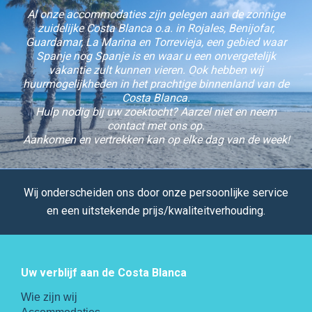
Al onze accommodaties zijn gelegen aan de zonnige
zuidelijke Costa Blanca o.a. in Rojales, Benijofar,
Guardamar, La Marina en Torrevieja, een gebied waar
Spanje nog Spanje is en waar u een onvergetelijk
vakantie zult kunnen vieren. Ook hebben wij
huurmogelijkheden in het prachtige binnenland van de
Costa Blanca.
Hulp nodig bij uw zoektocht? Aarzel niet en neem
contact met ons op.
Aankomen en vertrekken kan op elke dag van de week!
Wij onderscheiden ons door onze persoonlijke service
en een uitstekende prijs/kwaliteitverhouding.
Uw verblijf aan de Costa Blanca
Wie zijn wij