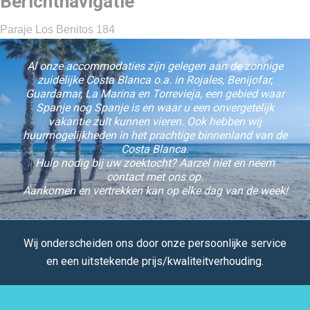
Berichtnavigatie
Paraje Los Benitos 184
Al onze accommodaties zijn gelegen aan de zonnige
zuidelijke Costa Blanca o.a. in Rojales, Benijofar,
Guardamar, La Marina en Torrevieja, een gebied waar
Spanje nog Spanje is en waar u een onvergetelijk
vakantie zult kunnen vieren. Ook hebben wij
huurmogelijkheden in het prachtige binnenland van de
Costa Blanca.
Hulp nodig bij uw zoektocht? Aarzel niet en neem
contact met ons op.
Aankomen en vertrekken kan op elke dag van de week!
Wij onderscheiden ons door onze persoonlijke service
en een uitstekende prijs/kwaliteitverhouding.