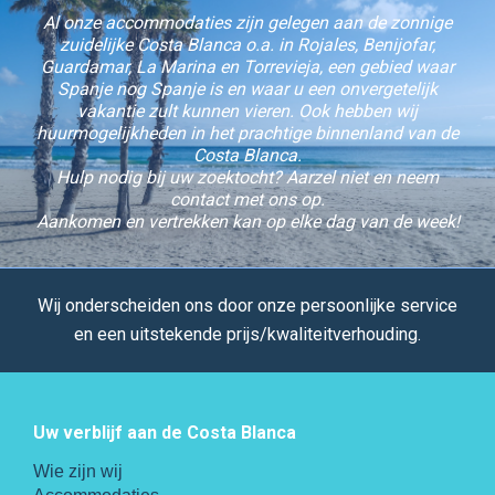
Al onze accommodaties zijn gelegen aan de zonnige
zuidelijke Costa Blanca o.a. in Rojales, Benijofar,
Guardamar, La Marina en Torrevieja, een gebied waar
Spanje nog Spanje is en waar u een onvergetelijk
vakantie zult kunnen vieren. Ook hebben wij
huurmogelijkheden in het prachtige binnenland van de
Costa Blanca.
Hulp nodig bij uw zoektocht? Aarzel niet en neem
contact met ons op.
Aankomen en vertrekken kan op elke dag van de week!
Wij onderscheiden ons door onze persoonlijke service
en een uitstekende prijs/kwaliteitverhouding.
Uw verblijf aan de Costa Blanca
Wie zijn wij