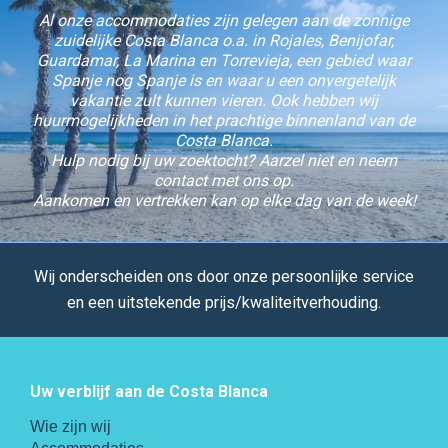
Al onze accommodaties zijn gelegen aan de zonnige
zuidelijke Costa Blanca o.a. in Rojales, Benijofar,
Guardamar, La Marina en Torrevieja, een gebied waar
Spanje nog Spanje is en waar u een onvergetelijk
vakantie zult kunnen vieren. Ook hebben wij
huurmogelijkheden in het prachtige binnenland van de
Costa Blanca.
Hulp nodig bij uw zoektocht? Aarzel niet en neem
contact met ons op.
Aankomen en vertrekken kan op elke dag van de week!
Wij onderscheiden ons door onze persoonlijke service
en een uitstekende prijs/kwaliteitverhouding.
Uw verblijf aan de Costa Blanca
Wie zijn wij