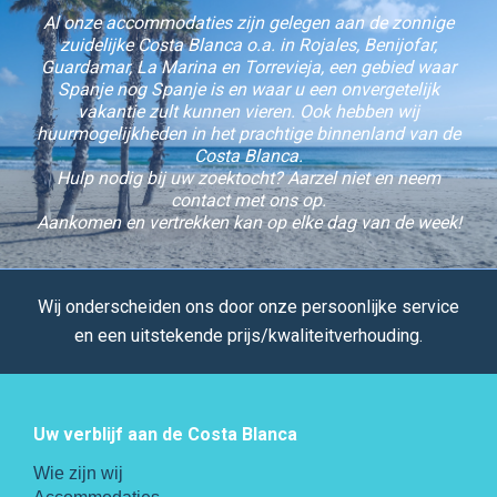
Al onze accommodaties zijn gelegen aan de zonnige
zuidelijke Costa Blanca o.a. in Rojales, Benijofar,
Guardamar, La Marina en Torrevieja, een gebied waar
Spanje nog Spanje is en waar u een onvergetelijk
vakantie zult kunnen vieren. Ook hebben wij
huurmogelijkheden in het prachtige binnenland van de
Costa Blanca.
Hulp nodig bij uw zoektocht? Aarzel niet en neem
contact met ons op.
Aankomen en vertrekken kan op elke dag van de week!
Wij onderscheiden ons door onze persoonlijke service
en een uitstekende prijs/kwaliteitverhouding.
Uw verblijf aan de Costa Blanca
Wie zijn wij