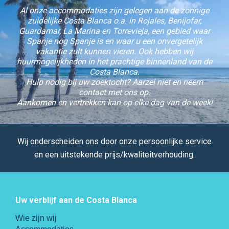
Al onze accommodaties zijn gelegen aan de zonnige
zuidelijke Costa Blanca o.a. in Rojales, Benijofar,
Guardamar, La Marina en Torrevieja, een gebied waar
Spanje nog Spanje is en waar u een onvergetelijk
vakantie zult kunnen vieren. Ook hebben wij
huurmogelijkheden in het prachtige binnenland van de
Costa Blanca.
Hulp nodig bij uw zoektocht? Aarzel niet en neem
contact met ons op.
Aankomen en vertrekken kan op elke dag van de week!
Wij onderscheiden ons door onze persoonlijke service
en een uitstekende prijs/kwaliteitverhouding.
Uw verblijf aan de Costa Blanca
Wie zijn wij