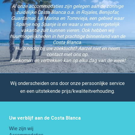
Al onze accommodaties zijn gelegen aan de zonnige
zuidelijke Costa Blanca o.a. in Rojales, Benijofar,
Guardamar, La Marina en Torrevieja, een gebied waar
Spanje nog Spanje is en waar u een onvergetelijk
vakantie zult kunnen vieren. Ook hebben wij
huurmogelijkheden in het prachtige binnenland van de
Costa Blanca.
Hulp nodig bij uw zoektocht? Aarzel niet en neem
contact met ons op.
Aankomen en vertrekken kan op elke dag van de week!
Wij onderscheiden ons door onze persoonlijke service
en een uitstekende prijs/kwaliteitverhouding.
Uw verblijf aan de Costa Blanca
Wie zijn wij