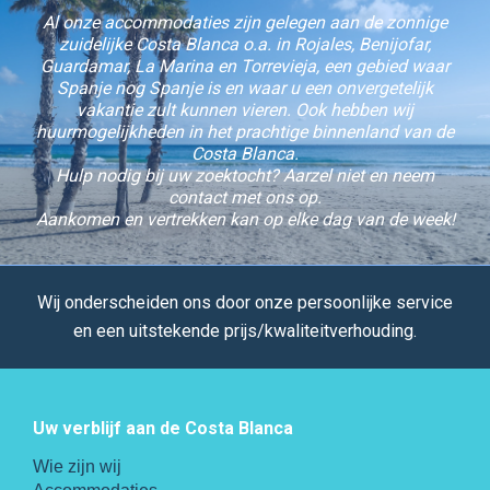
Al onze accommodaties zijn gelegen aan de zonnige
zuidelijke Costa Blanca o.a. in Rojales, Benijofar,
Guardamar, La Marina en Torrevieja, een gebied waar
Spanje nog Spanje is en waar u een onvergetelijk
vakantie zult kunnen vieren. Ook hebben wij
huurmogelijkheden in het prachtige binnenland van de
Costa Blanca.
Hulp nodig bij uw zoektocht? Aarzel niet en neem
contact met ons op.
Aankomen en vertrekken kan op elke dag van de week!
Wij onderscheiden ons door onze persoonlijke service
en een uitstekende prijs/kwaliteitverhouding.
Uw verblijf aan de Costa Blanca
Wie zijn wij