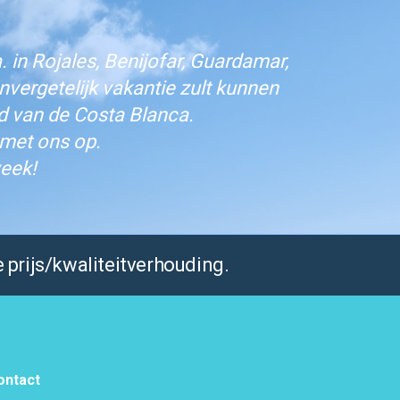
 in Rojales, Benijofar, Guardamar,
vergetelijk vakantie zult kunnen
d van de Costa Blanca.
 met ons op.
eek!
 prijs/kwaliteitverhouding.
ontact