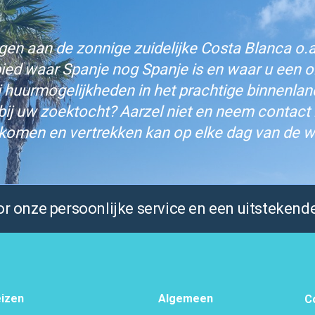
n aan de zonnige zuidelijke Costa Blanca o.a.
bied waar Spanje nog Spanje is en waar u een on
j huurmogelijkheden in het prachtige binnenlan
bij uw zoektocht? Aarzel niet en neem contact
komen en vertrekken kan op elke dag van de w
 onze persoonlijke service en een uitstekende
izen
Algemeen
C