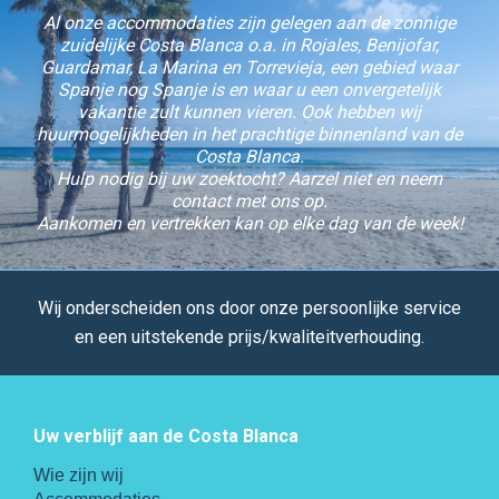
Al onze accommodaties zijn gelegen aan de zonnige
zuidelijke Costa Blanca o.a. in Rojales, Benijofar,
Guardamar, La Marina en Torrevieja, een gebied waar
Spanje nog Spanje is en waar u een onvergetelijk
vakantie zult kunnen vieren. Ook hebben wij
huurmogelijkheden in het prachtige binnenland van de
Costa Blanca.
Hulp nodig bij uw zoektocht? Aarzel niet en neem
contact met ons op.
Aankomen en vertrekken kan op elke dag van de week!
Wij onderscheiden ons door onze persoonlijke service
en een uitstekende prijs/kwaliteitverhouding.
Uw verblijf aan de Costa Blanca
Wie zijn wij