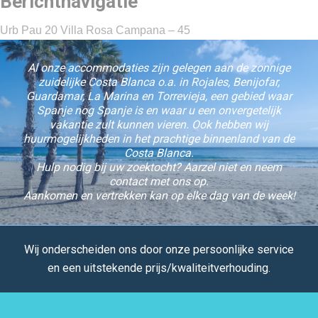
Berichtnavigatie
Urb Pau 20 Villa Rosa Campana – 45
Al onze accommodaties zijn gelegen aan de zonnige
zuidelijke Costa Blanca o.a. in Rojales, Benijofar,
Guardamar, La Marina en Torrevieja, een gebied waar
Spanje nog Spanje is en waar u een onvergetelijk
vakantie zult kunnen vieren. Ook hebben wij
huurmogelijkheden in het prachtige binnenland van de
Costa Blanca.
Hulp nodig bij uw zoektocht? Aarzel niet en neem
contact met ons op.
Aankomen en vertrekken kan op elke dag van de week!
Wij onderscheiden ons door onze persoonlijke service
en een uitstekende prijs/kwaliteitverhouding.