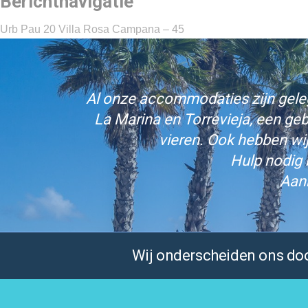
Berichtnavigatie
Urb Pau 20 Villa Rosa Campana – 45
Al onze accommodaties zijn gelege
La Marina en Torrevieja, een ge
vieren. Ook hebben wi
Hulp nodig 
Aan
Wij onderscheiden ons door