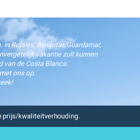
 in Rojales, Benijofar, Guardamar,
vergetelijk vakantie zult kunnen
d van de Costa Blanca.
 met ons op.
eek!
 prijs/kwaliteitverhouding.