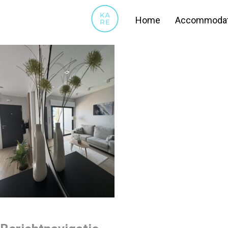
IMG_7464
Home
Accommodat