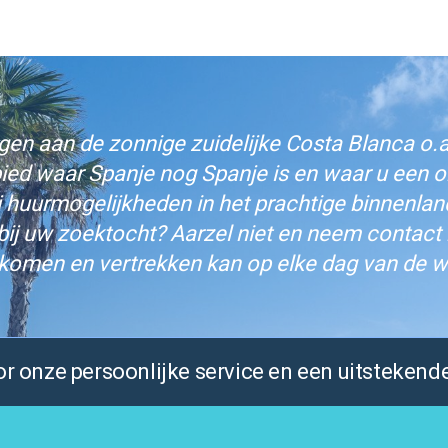
n aan de zonnige zuidelijke Costa Blanca o.a.
bied waar Spanje nog Spanje is en waar u een on
j huurmogelijkheden in het prachtige binnenlan
bij uw zoektocht? Aarzel niet en neem contact
komen en vertrekken kan op elke dag van de w
 onze persoonlijke service en een uitstekende