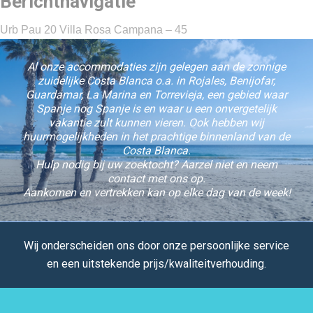
Berichtnavigatie
Urb Pau 20 Villa Rosa Campana – 45
Al onze accommodaties zijn gelegen aan de zonnige
zuidelijke Costa Blanca o.a. in Rojales, Benijofar,
Guardamar, La Marina en Torrevieja, een gebied waar
Spanje nog Spanje is en waar u een onvergetelijk
vakantie zult kunnen vieren. Ook hebben wij
huurmogelijkheden in het prachtige binnenland van de
Costa Blanca.
Hulp nodig bij uw zoektocht? Aarzel niet en neem
contact met ons op.
Aankomen en vertrekken kan op elke dag van de week!
Wij onderscheiden ons door onze persoonlijke service
en een uitstekende prijs/kwaliteitverhouding.