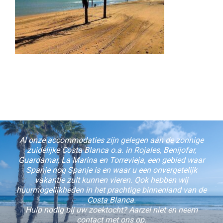
Al onze accommodaties zijn gelegen aan de zonnige
zuidelijke Costa Blanca o.a. in Rojales, Benijofar,
Guardamar, La Marina en Torrevieja, een gebied waar
Spanje nog Spanje is en waar u een onvergetelijk
vakantie zult kunnen vieren. Ook hebben wij
huurmogelijkheden in het prachtige binnenland van de
Costa Blanca.
Hulp nodig bij uw zoektocht? Aarzel niet en neem
contact met ons op.