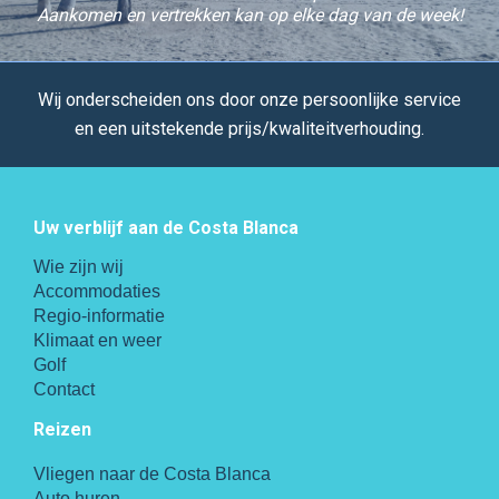
Aankomen en vertrekken kan op elke dag van de week!
Wij onderscheiden ons door onze persoonlijke service
en een uitstekende prijs/kwaliteitverhouding.
Uw verblijf aan de Costa Blanca
Wie zijn wij
Accommodaties
Regio-informatie
Klimaat en weer
Golf
Contact
Reizen
Vliegen naar de Costa Blanca
Auto huren