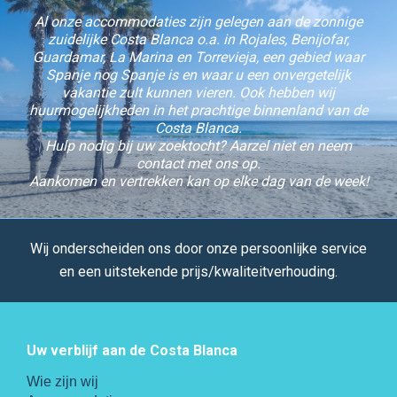
Al onze accommodaties zijn gelegen aan de zonnige
zuidelijke Costa Blanca o.a. in Rojales, Benijofar,
Guardamar, La Marina en Torrevieja, een gebied waar
Spanje nog Spanje is en waar u een onvergetelijk
vakantie zult kunnen vieren. Ook hebben wij
huurmogelijkheden in het prachtige binnenland van de
Costa Blanca.
Hulp nodig bij uw zoektocht? Aarzel niet en neem
contact met ons op.
Aankomen en vertrekken kan op elke dag van de week!
Wij onderscheiden ons door onze persoonlijke service
en een uitstekende prijs/kwaliteitverhouding.
Uw verblijf aan de Costa Blanca
Wie zijn wij