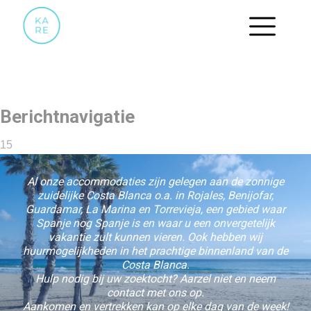
15
Berichtnavigatie
15
Al onze accommodaties zijn gelegen aan de zonnige
zuidelijke Costa Blanca o.a. in Rojales, Benijofar,
Guardamar, La Marina en Torrevieja, een gebied waar
Spanje nog Spanje is en waar u een onvergetelijk
vakantie zult kunnen vieren. Ook hebben wij
huurmogelijkheden in het prachtige binnenland van de
Costa Blanca.
Hulp nodig bij uw zoektocht? Aarzel niet en neem
contact met ons op.
Aankomen en vertrekken kan op elke dag van de week!