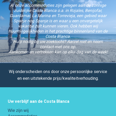
Al onze accommodaties zijn gelegen aan de zonnige
zuidelijke Costa Blanca o.a. in Rojales, Benijofar,
Guardamar, La Marina en Torrevieja, een gebied waar
Spanje nog Spanje is en waar u een onvergetelijk
vakantie zult kunnen vieren. Ook hebben wij
huurmogelijkheden in het prachtige binnenland van de
Costa Blanca.
Hulp nodig bij uw zoektocht? Aarzel niet en neem
contact met ons op.
Aankomen en vertrekken kan op elke dag van de week!
Wij onderscheiden ons door onze persoonlijke service
en een uitstekende prijs/kwaliteitverhouding.
Uw verblijf aan de Costa Blanca
Wie zijn wij