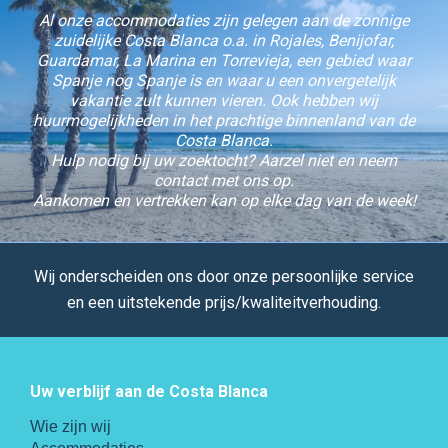
Al onze accommodaties zijn gelegen aan de zonnige
zuidelijke Costa Blanca o.a. in Rojales, Benijofar,
Guardamar, La Marina en Torrevieja, een gebied waar
Spanje nog Spanje is en waar u een onvergetelijk
vakantie zult kunnen vieren. Ook hebben wij
huurmogelijkheden in het prachtige binnenland van de
Costa Blanca.
Hulp nodig bij uw zoektocht? Aarzel niet en neem
contact met ons op.
Aankomen en vertrekken kan op elke dag van de week!
Wij onderscheiden ons door onze persoonlijke service
en een uitstekende prijs/kwaliteitverhouding.
Uw verblijf aan de Costa Blanca
Wie zijn wij