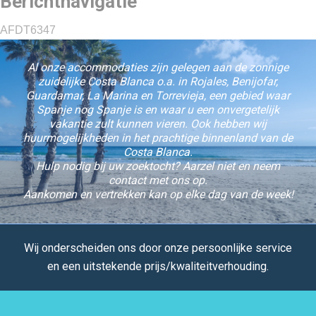
Berichtnavigatie
AFDT6347
Al onze accommodaties zijn gelegen aan de zonnige
zuidelijke Costa Blanca o.a. in Rojales, Benijofar,
Guardamar, La Marina en Torrevieja, een gebied waar
Spanje nog Spanje is en waar u een onvergetelijk
vakantie zult kunnen vieren. Ook hebben wij
huurmogelijkheden in het prachtige binnenland van de
Costa Blanca.
Hulp nodig bij uw zoektocht? Aarzel niet en neem
contact met ons op.
Aankomen en vertrekken kan op elke dag van de week!
Wij onderscheiden ons door onze persoonlijke service
en een uitstekende prijs/kwaliteitverhouding.