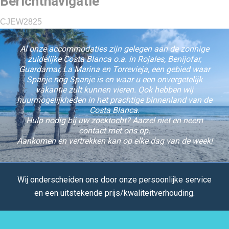
Berichtnavigatie
CJEW2825
Al onze accommodaties zijn gelegen aan de zonnige
zuidelijke Costa Blanca o.a. in Rojales, Benijofar,
Guardamar, La Marina en Torrevieja, een gebied waar
Spanje nog Spanje is en waar u een onvergetelijk
vakantie zult kunnen vieren. Ook hebben wij
huurmogelijkheden in het prachtige binnenland van de
Costa Blanca.
Hulp nodig bij uw zoektocht? Aarzel niet en neem
contact met ons op.
Aankomen en vertrekken kan op elke dag van de week!
Wij onderscheiden ons door onze persoonlijke service
en een uitstekende prijs/kwaliteitverhouding.