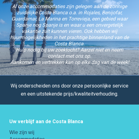
Al onze accommodaties zijn gelegen aan de zonnige
zuidelijke Costa Blanca o.a. in Rojales, Benijofar,
Guardamar, La Marina en Torrevieja, een gebied waar
Spanje nog Spanje is en waar u een onvergetelijk
vakantie zult kunnen vieren. Ook hebben wij
huurmogelijkheden in het prachtige binnenland van de
Costa Blanca.
Hulp nodig bij uw zoektocht? Aarzel niet en neem
contact met ons op.
Aankomen en vertrekken kan op elke dag van de week!
Wij onderscheiden ons door onze persoonlijke service
en een uitstekende prijs/kwaliteitverhouding.
Uw verblijf aan de Costa Blanca
Wie zijn wij