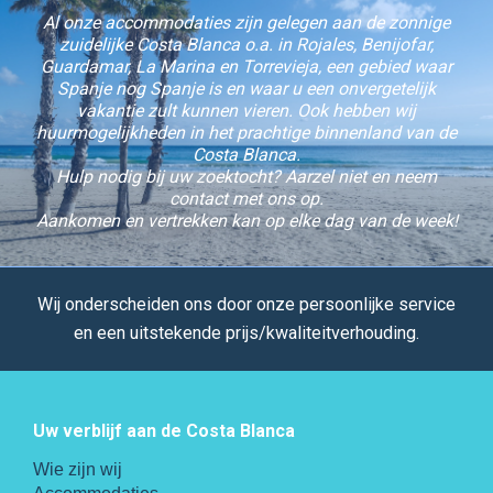
Al onze accommodaties zijn gelegen aan de zonnige
zuidelijke Costa Blanca o.a. in Rojales, Benijofar,
Guardamar, La Marina en Torrevieja, een gebied waar
Spanje nog Spanje is en waar u een onvergetelijk
vakantie zult kunnen vieren. Ook hebben wij
huurmogelijkheden in het prachtige binnenland van de
Costa Blanca.
Hulp nodig bij uw zoektocht? Aarzel niet en neem
contact met ons op.
Aankomen en vertrekken kan op elke dag van de week!
Wij onderscheiden ons door onze persoonlijke service
en een uitstekende prijs/kwaliteitverhouding.
Uw verblijf aan de Costa Blanca
Wie zijn wij