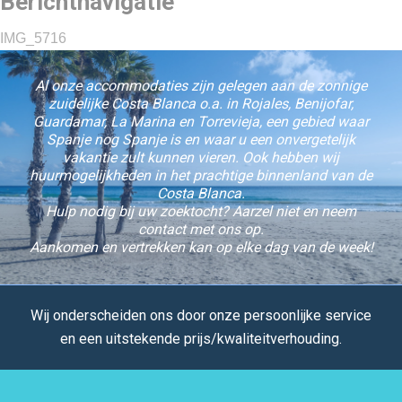
Berichtnavigatie
IMG_5716
Al onze accommodaties zijn gelegen aan de zonnige
zuidelijke Costa Blanca o.a. in Rojales, Benijofar,
Guardamar, La Marina en Torrevieja, een gebied waar
Spanje nog Spanje is en waar u een onvergetelijk
vakantie zult kunnen vieren. Ook hebben wij
huurmogelijkheden in het prachtige binnenland van de
Costa Blanca.
Hulp nodig bij uw zoektocht? Aarzel niet en neem
contact met ons op.
Aankomen en vertrekken kan op elke dag van de week!
Wij onderscheiden ons door onze persoonlijke service
en een uitstekende prijs/kwaliteitverhouding.