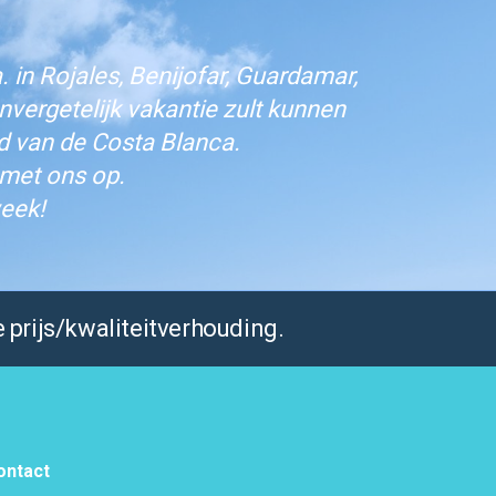
 in Rojales, Benijofar, Guardamar,
vergetelijk vakantie zult kunnen
d van de Costa Blanca.
 met ons op.
eek!
 prijs/kwaliteitverhouding.
ontact