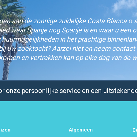
n aan de zonnige zuidelijke Costa Blanca o.a.
bied waar Spanje nog Spanje is en waar u een on
j huurmogelijkheden in het prachtige binnenlan
bij uw zoektocht? Aarzel niet en neem contact
komen en vertrekken kan op elke dag van de w
 onze persoonlijke service en een uitstekende
izen
Algemeen
C