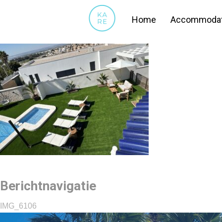
IMG_6106
Home
Accommodat
Berichtnavigatie
IMG_6106