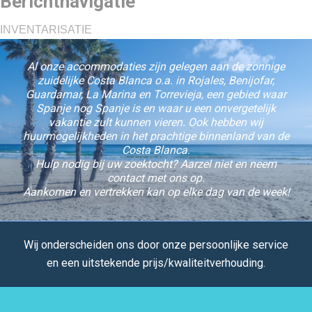
Berichtnavigatie
INVENTARISATIE
Al onze accommodaties zijn gelegen aan de zonnige
zuidelijke Costa Blanca o.a. in Rojales, Benijofar,
Guardamar, La Marina en Torrevieja, een gebied waar
Spanje nog Spanje is en waar u een onvergetelijk
vakantie zult kunnen vieren. Ook hebben wij
huurmogelijkheden in het prachtige binnenland van de
Costa Blanca.
Hulp nodig bij uw zoektocht? Aarzel niet en neem
contact met ons op.
Aankomen en vertrekken kan op elke dag van de week!
Wij onderscheiden ons door onze persoonlijke service
en een uitstekende prijs/kwaliteitverhouding.